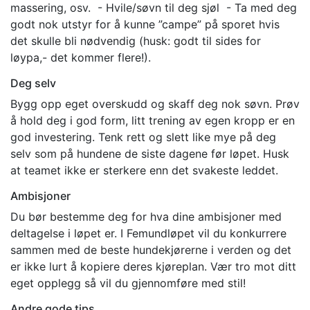
massering, osv. - Hvile/søvn til deg sjøl - Ta med deg
godt nok utstyr for å kunne ”campe” på sporet hvis
det skulle bli nødvendig (husk: godt til sides for
løypa,- det kommer flere!).
Deg selv
Bygg opp eget overskudd og skaff deg nok søvn. Prøv
å hold deg i god form, litt trening av egen kropp er en
god investering. Tenk rett og slett like mye på deg
selv som på hundene de siste dagene før løpet. Husk
at teamet ikke er sterkere enn det svakeste leddet.
Ambisjoner
Du bør bestemme deg for hva dine ambisjoner med
deltagelse i løpet er. I Femundløpet vil du konkurrere
sammen med de beste hundekjørerne i verden og det
er ikke lurt å kopiere deres kjøreplan. Vær tro mot ditt
eget opplegg så vil du gjennomføre med stil!
Andre gode tips