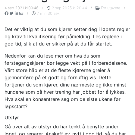
4.sep 2021 kl.09:46
/
2.sep 2025 kl.20:44
/
For utøvere
/
/
7 min 30 sek
Det er viktig at du som kjører setter deg i løpets regler
og krav til kvalifisering før påmelding. Les reglene i
god tid, slik at du er sikker på at du får startet.
Nedenfor kan du lese mer om hva du som
førstegangskjører bør legge vekt på i forberedelsene.
Vårt store håp er at de fleste kjørerne greier å
gjennomføre på et godt og fornuftig vis. Dette
fortjener du som kjører, dine nærmeste og ikke minst
hundene som på hver trening har jobbet for å lykkes.
Hva skal en konsentrere seg om de siste ukene før
løpsstart?
Utstyr
Gå over alt av utstyr du har tenkt å benytte under
løpet, og reparer. Anskaff ev. nytt i god tid, så du har