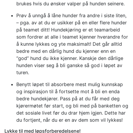
brukes hvis du ønsker valper på hunden seinere.
Prøv å unngå å låne hunder fra andre i siste liten,
– pga. av at du er usikker på en eller flere hunder
på teamet ditt! Hundekjøring er et teamarbeid
som fordrer at alle i teamet kjenner hverandre for
å kunne lykkes og yte maksimalt! Det går alltid
bedre med en dårlig hund du kjenner enn en
“god” hund du ikke kjenner. Kanskje den dårlige
hunden viser seg å bli ganske så god i løpet av
turen.
Benytt løpet til absorbere mest mulig kunnskap
og inspirasjon til å fortsette mot å bli en enda
bedre hundekjører. Pass på at du får med deg
kjørermøtet før start, og bli med på banketten og
det sosiale livet før du drar hjem igjen. Dette har
du fortjent, når du er en av dem som vil lykkes!
Lykke til med løpsforberedelsene!