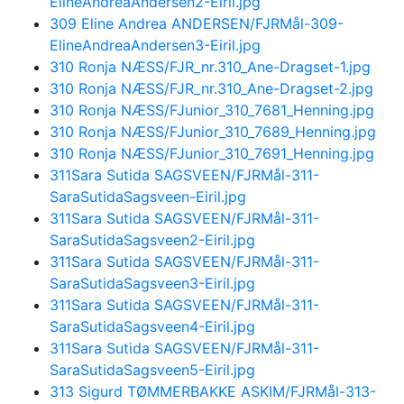
ElineAndreaAndersen2-Eiril.jpg
309 Eline Andrea ANDERSEN/FJRMål-309-
ElineAndreaAndersen3-Eiril.jpg
310 Ronja NÆSS/FJR_nr.310_Ane-Dragset-1.jpg
310 Ronja NÆSS/FJR_nr.310_Ane-Dragset-2.jpg
310 Ronja NÆSS/FJunior_310_7681_Henning.jpg
310 Ronja NÆSS/FJunior_310_7689_Henning.jpg
310 Ronja NÆSS/FJunior_310_7691_Henning.jpg
311Sara Sutida SAGSVEEN/FJRMål-311-
SaraSutidaSagsveen-Eiril.jpg
311Sara Sutida SAGSVEEN/FJRMål-311-
SaraSutidaSagsveen2-Eiril.jpg
311Sara Sutida SAGSVEEN/FJRMål-311-
SaraSutidaSagsveen3-Eiril.jpg
311Sara Sutida SAGSVEEN/FJRMål-311-
SaraSutidaSagsveen4-Eiril.jpg
311Sara Sutida SAGSVEEN/FJRMål-311-
SaraSutidaSagsveen5-Eiril.jpg
313 Sigurd TØMMERBAKKE ASKIM/FJRMål-313-