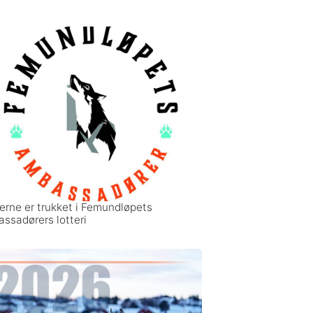
erne er trukket i Femundløpets
ssadørers lotteri