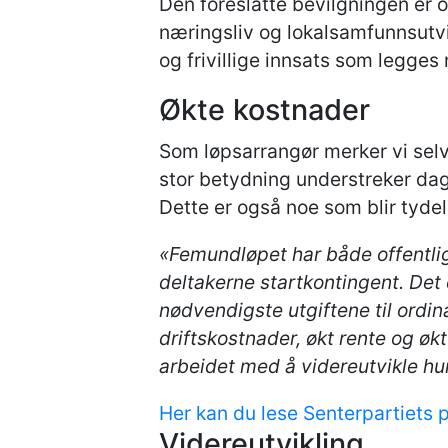
Den foreslåtte bevilgningen er o
næringsliv og lokalsamfunnsutvi
og frivillige innsats som legges
Økte kostnader
Som løpsarrangør merker vi selvs
stor betydning understreker dag
Dette er også noe som blir tydel
«Femundløpet har både offentlige
deltakerne startkontingent. Det 
nødvendigste utgiftene til ordi
driftskostnader, økt rente og ø
arbeidet med å videreutvikle hu
Her kan du lese Senterpartiets 
Videreutvikling