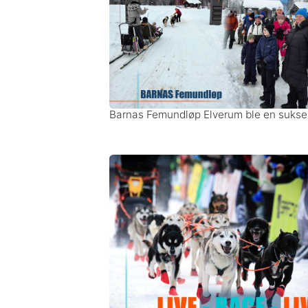
Barnas Femundløp Elverum ble en sukse