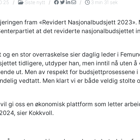
0:25
/
Siste nytt
/
/
3 min 31 sek
eringen fram «Revidert Nasjonalbudsjett 2023». M
nterpartiet at det reviderte nasjonalbudsjettet in
.
 og en stor overraskelse sier daglig leder i Femun
sjettet tidligere, utdyper han, men inntil nå uten
nde ut. Men av respekt for budsjettprosessene i S
endelig vedtatt. Men klart vi er både veldig stolte
 vil gi oss en økonomisk plattform som letter arb
024, sier Kokkvoll.