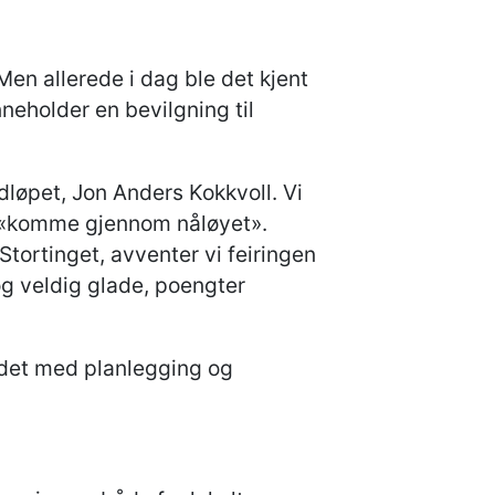
en allerede i dag ble det kjent
neholder en bevilgning til
dløpet, Jon Anders Kokkvoll. Vi
 å «komme gjennom nåløyet».
tortinget, avventer vi feiringen
 og veldig glade, poengter
eidet med planlegging og