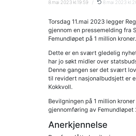
8.mai 2023 kl.19:59
/
8.mai 2023 kl.2
Torsdag 11.mai 2023 legger Regj
gjennom en pressemelding fra Se
Femundløpet på 1 million kroner
Dette er en svært gledelig nyhet
har jo søkt midler over statsbud
Denne gangen ser det svært love
til revidert nasjonalbudsjett er 
Kokkvoll.
Bevilgningen på 1 million kroner
gjennomføring av Femundløpet 2
Anerkjennelse