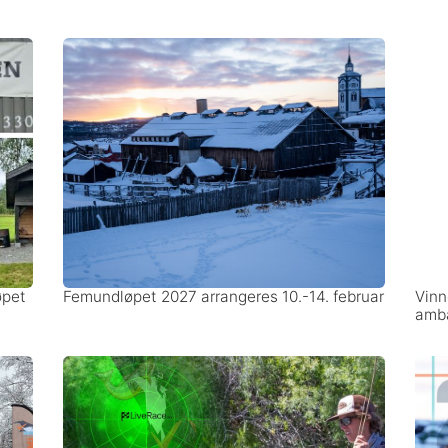
øpet
Femundløpet 2027 arrangeres 10.-14. februar
Vinn
amba