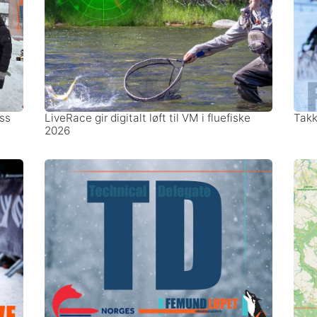
ss
LiveRace gir digitalt løft til VM i fluefiske
Takk 
2026