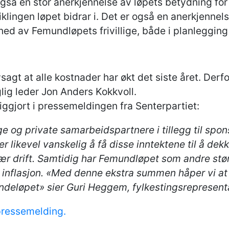
gså en stor anerkjennelse av løpets betydning for 
klingen løpet bidrar i. Det er også en anerkjennel
 ned av Femundløpets frivillige, både i planleggin
agt at alle kostnader har økt det siste året. Derfo
lig leder Jon Anders Kokkvoll.
iggjort i pressemeldingen fra Senterpartiet:
 og private samarbeidspartnere i tillegg til spon
er likevel vanskelig å få disse inntektene til å de
nær drift. Samtidig har Femundløpet som andre stør
kt inflasjon. «Med denne ekstra summen håper vi at
ndeløpet» sier Guri Heggem, fylkestingsrepresenta
pressemelding.