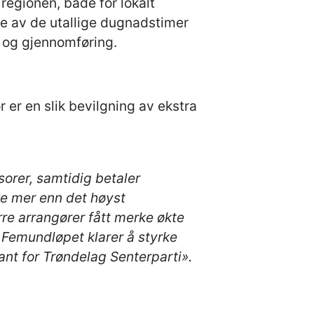
regionen, både for lokalt
se av de utallige dugnadstimer
g og gjennomføring.
r er en slik bevilgning av ekstra
sorer, samtidig betaler
kke mer enn det høyst
re arrangører fått merke økte
 Femundløpet klarer å styrke
nt for Trøndelag Senterparti».