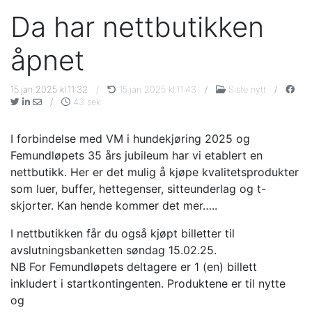
Da har nettbutikken
åpnet
15.jan 2025 kl.11:32
/
15.jan 2025 kl.11:43
/
Siste nytt
/
/
43 sek
I forbindelse med VM i hundekjøring 2025 og
Femundløpets 35 års jubileum har vi etablert en
nettbutikk. Her er det mulig å kjøpe kvalitetsprodukter
som luer, buffer, hettegenser, sitteunderlag og t-
skjorter. Kan hende kommer det mer…..
I nettbutikken får du også kjøpt billetter til
avslutningsbanketten søndag 15.02.25.
NB For Femundløpets deltagere er 1 (en) billett
inkludert i startkontingenten. Produktene er til nytte
og