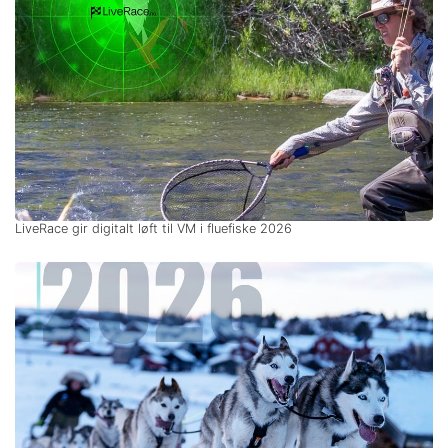
LiveRace gir digitalt løft til VM i fluefiske 2026