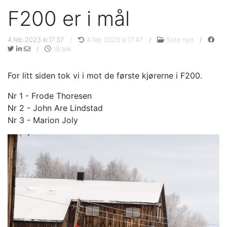
F200 er i mål
4.feb 2023 kl.17:37
/
4.feb 2023 kl.17:47
/
Siste nytt
/
/
19 sek
For litt siden tok vi i mot de første kjørerne i F200.
Nr 1 - Frode Thoresen
Nr 2 - John Are Lindstad
Nr 3 - Marion Joly