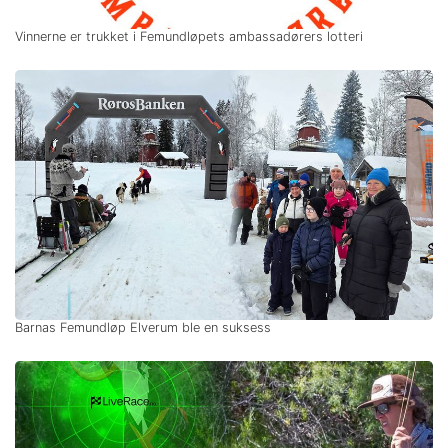
Vinnerne er trukket i Femundløpets ambassadørers lotteri
Barnas Femundløp Elverum ble en suksess