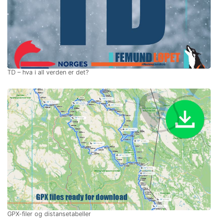
TD – hva i all verden er det?
GPX-filer og distansetabeller