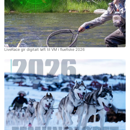
LiveRace gir digitalt løft til VM i fluefiske 2026