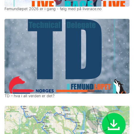
Femundløpet 2026 er i gang - følg med på liverace.no
TD – hva i all verden er det?