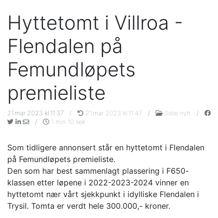
Hyttetomt i Villroa -
Flendalen på
Femundløpets
premieliste
21.mar 2023 kl.11:37
/
21.mar 2023 kl.11:47
/
Siste nytt
/
/
1 min 10 sek
Som tidligere annonsert står en hyttetomt i Flendalen
på Femundløpets premieliste.
Den som har best sammenlagt plassering i F650-
klassen etter løpene i 2022-2023-2024 vinner en
hyttetomt nær vårt sjekkpunkt i idylliske Flendalen i
Trysil. Tomta er verdt hele 300.000,- kroner.