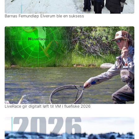
Barnas Femundløp Elverum ble en suksess
LiveRace gir digitalt løft til VM i fluefiske 2026