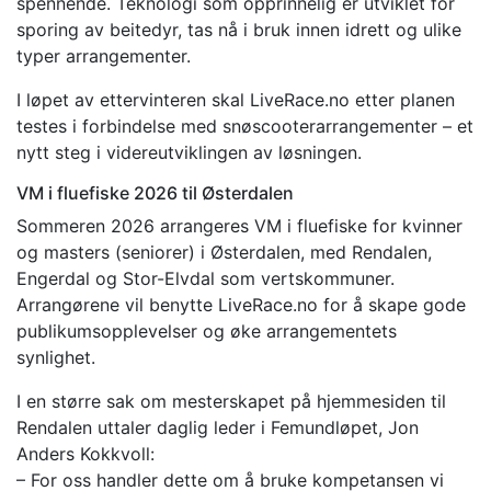
spennende. Teknologi som opprinnelig er utviklet for
sporing av beitedyr, tas nå i bruk innen idrett og ulike
typer arrangementer.
I løpet av ettervinteren skal LiveRace.no etter planen
testes i forbindelse med snøscooterarrangementer – et
nytt steg i videreutviklingen av løsningen.
VM i fluefiske 2026 til Østerdalen
Sommeren 2026 arrangeres VM i fluefiske for kvinner
og masters (seniorer) i Østerdalen, med Rendalen,
Engerdal og Stor-Elvdal som vertskommuner.
Arrangørene vil benytte LiveRace.no for å skape gode
publikumsopplevelser og øke arrangementets
synlighet.
I en større sak om mesterskapet på hjemmesiden til
Rendalen uttaler daglig leder i Femundløpet, Jon
Anders Kokkvoll:
– For oss handler dette om å bruke kompetansen vi