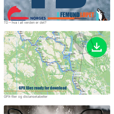
TD – hva i all verden er det?
GPX-filer og distansetabeller