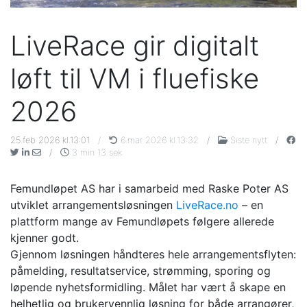
LiveRace gir digitalt
løft til VM i fluefiske
2026
25.feb 2026 kl.13:01
/
6.mar 2026 kl.13:32
/
Siste nytt
/
/
3 min 13 sek
Femundløpet AS har i samarbeid med Raske Poter AS
utviklet arrangementsløsningen
LiveRace.no
– en
plattform mange av Femundløpets følgere allerede
kjenner godt.
Gjennom løsningen håndteres hele arrangementsflyten:
påmelding, resultatservice, strømming, sporing og
løpende nyhetsformidling. Målet har vært å skape en
helhetlig og brukervennlig løsning for både arrangører,