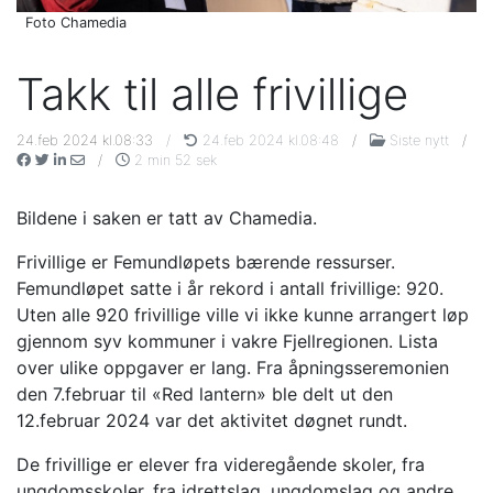
Foto Chamedia
Takk til alle frivillige
24.feb 2024 kl.08:33
/
24.feb 2024 kl.08:48
/
Siste nytt
/
/
2 min 52 sek
Bildene i saken er tatt av Chamedia.
Frivillige er Femundløpets bærende ressurser.
Femundløpet satte i år rekord i antall frivillige: 920.
Uten alle 920 frivillige ville vi ikke kunne arrangert løp
gjennom syv kommuner i vakre Fjellregionen. Lista
over ulike oppgaver er lang. Fra åpningsseremonien
den 7.februar til «Red lantern» ble delt ut den
12.februar 2024 var det aktivitet døgnet rundt.
De frivillige er elever fra videregående skoler, fra
ungdomsskoler, fra idrettslag, ungdomslag og andre