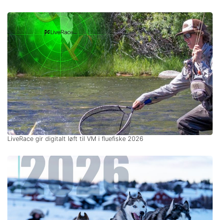
LiveRace gir digitalt løft til VM i fluefiske 2026