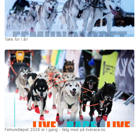
Takk for i år!
Femundløpet 2026 er i gang - følg med på liverace.no