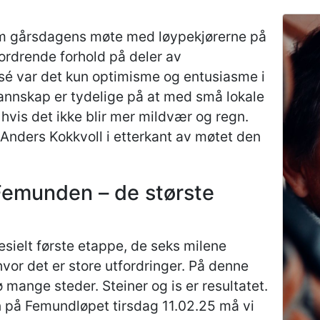
k om gårsdagens møte med løypekjørerne på
fordrende forhold på deler av
é var det kun optimisme og entusiasme i
annskap er tydelige på at med små lokale
 hvis det ikke blir mer mildvær og regn.
 Anders Kokkvoll i etterkant av møtet den
Femunden – de største
pesielt første etappe, de seks milene
vor det er store utfordringer. På denne
 mange steder. Steiner og is er resultatet.
en på Femundløpet tirsdag 11.02.25 må vi