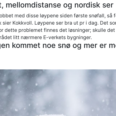
t, mellomdistanse og nordisk ser 
obbet med disse løypene siden første snøfall, så
 sier Kokkvoll. Løypene ser bra ut pr i dag. Det so
r dette problemet finnes det løsninger; skulle det
mrådet litt nærmere E-verkets bygninger.
agen kommet noe snø og mer er mel