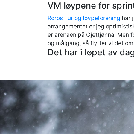
VM løypene for sprin
Røros Tur og løypeforening
har j
arrangementet er jeg optimistisk
er arenaen på Gjettjønna. Men fo
og målgang, så flytter vi det o
Det har i løpet av d