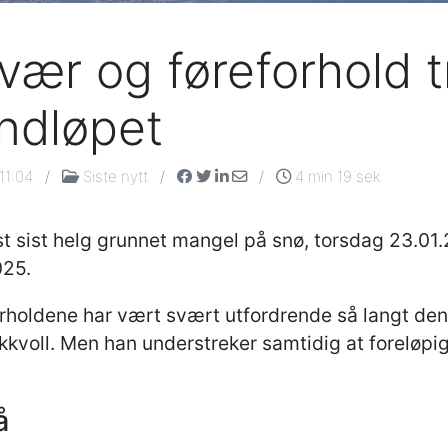
vær og føreforhold t
ndløpet
11:04
/
Siste nytt
/
/
4 min 19 sek
 sist helg grunnet mangel på snø, torsdag 23.01.
025.
rholdene har vært svært utfordrende så langt denn
voll. Men han understreker samtidig at foreløpig
å