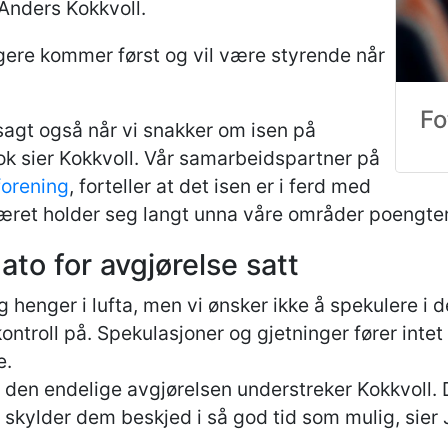
 Anders Kokkvoll.
gere kommer først og vil være styrende når
Fo
sagt også når vi snakker om isen på
 sier Kokkvoll. Vår samarbeidspartner på
forening
, forteller at det isen er i ferd med
dværet holder seg langt unna våre områder poengte
ato for avgjørelse satt
enger i lufta, men vi ønsker ikke å spekulere i de
kontroll på. Spekulasjoner og gjetninger fører inte
e.
 den endelige avgjørelsen understreker Kokkvoll. D
 skylder dem beskjed i så god tid som mulig, sier