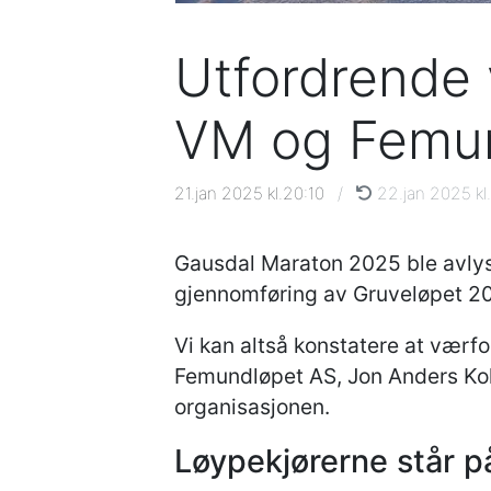
Utfordrende 
VM og Femu
21.jan 2025 kl.20:10
/
22.jan 2025 kl.
Gausdal Maraton 2025 ble avlyst
gjennomføring av Gruveløpet 2
Vi kan altså konstatere at værfo
Femundløpet AS, Jon Anders Kokk
organisasjonen.
Løypekjørerne står p