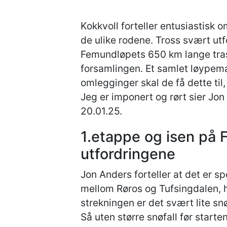
Kokkvoll forteller entusiastis
de ulike rodene. Tross svært ut
Femundløpets 650 km lange tras
forsamlingen. Et samlet løypem
omlegginger skal de få dette til,
Jeg er imponert og rørt sier Jon
20.01.25.
1.etappe og isen på 
utfordringene
Jon Anders forteller at det er s
mellom Røros og Tufsingdalen, h
strekningen er det svært lite snø
Så uten større snøfall før start