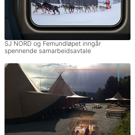
SJ NORD og Femundløpet inngår
spennende samarbeidsavtale