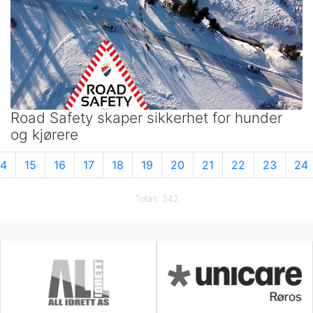
Road Safety skaper sikkerhet for hunder
og kjørere
14
15
16
17
18
19
20
21
22
23
24
Totalt: 342