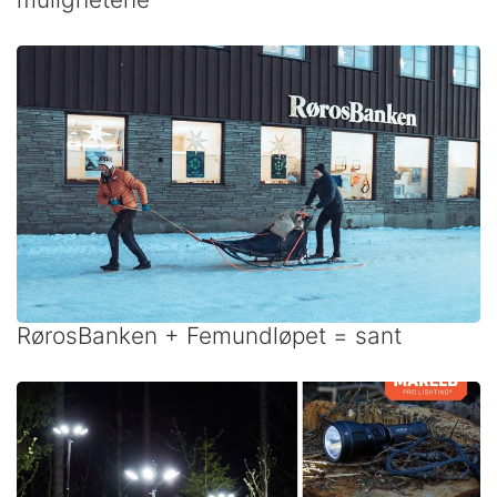
RørosBanken + Femundløpet = sant