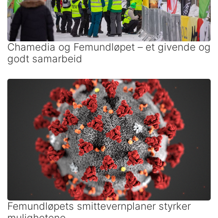
Chamedia og Femundløpet – et givende og
godt samarbeid
Femundløpets smittevernplaner styrker
mulighetene