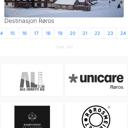
Destinasjon Røros
14
15
16
17
18
19
20
21
22
23
24
Totalt: 342