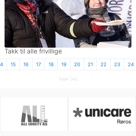
Takk til alle frivillige
14
15
16
17
18
19
20
21
22
23
24
Totalt: 342