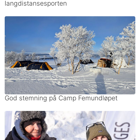
langdistansesporten
God stemning på Camp Femundløpet